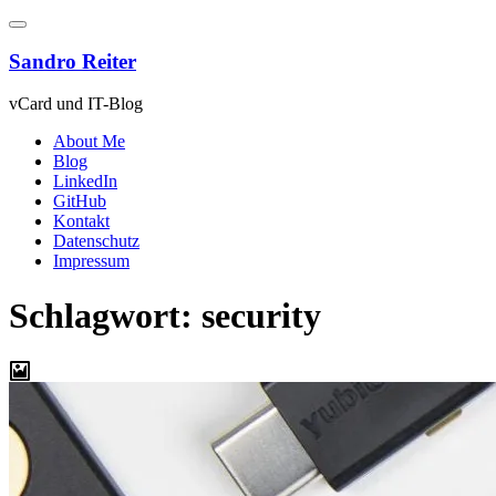
Zum
Inhalt
springen
Sandro Reiter
vCard und IT-Blog
About Me
Blog
LinkedIn
GitHub
Kontakt
Datenschutz
Impressum
Schlagwort:
security