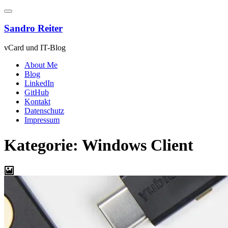
Zum
Inhalt
springen
Sandro Reiter
vCard und IT-Blog
About Me
Blog
LinkedIn
GitHub
Kontakt
Datenschutz
Impressum
Kategorie:
Windows Client