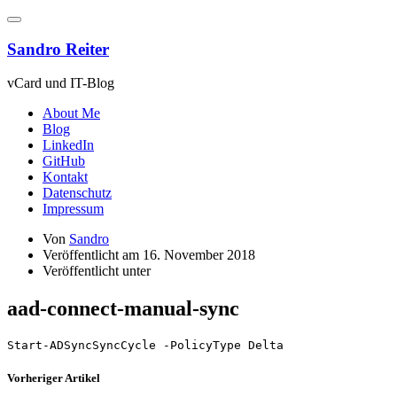
Zum
Inhalt
springen
Sandro Reiter
vCard und IT-Blog
About Me
Blog
LinkedIn
GitHub
Kontakt
Datenschutz
Impressum
Von
Sandro
Veröffentlicht am
16. November 2018
Veröffentlicht unter
aad-connect-manual-sync
Start-ADSyncSyncCycle -PolicyType Delta
Vorheriger Artikel